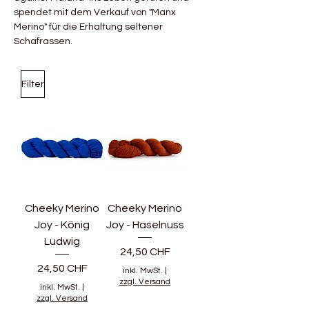
spendet mit dem Verkauf von "Manx
Merino" für die Erhaltung seltener
Schafrassen.
Filter
Cheeky Merino
Cheeky Merino
Joy - König
Joy - Haselnuss
Ludwig
Preis
24,50 CHF
Preis
24,50 CHF
inkl. MwSt.
|
zzgl. Versand
inkl. MwSt.
|
zzgl. Versand