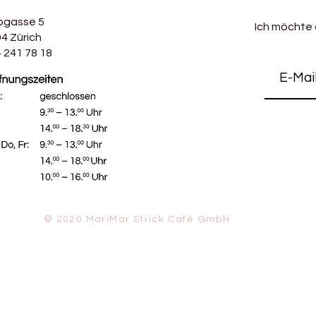
bgasse 5
Ich möchte
4 Zürich
 241 78 18
© 2020 MariMar Strick Café GmbH