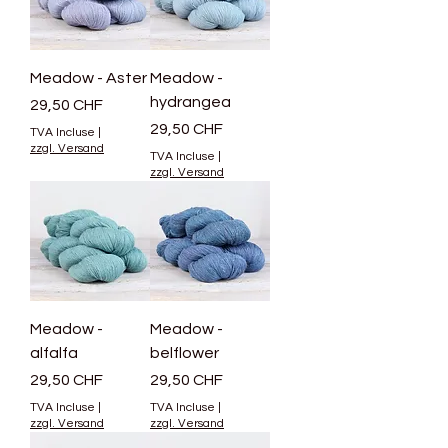
Meadow - Aster
Meadow -
hydrangea
Prix
29,50 CHF
Prix
29,50 CHF
TVA Incluse
|
zzgl. Versand
TVA Incluse
|
zzgl. Versand
Meadow -
Meadow -
alfalfa
belflower
Prix
Prix
29,50 CHF
29,50 CHF
TVA Incluse
|
TVA Incluse
|
zzgl. Versand
zzgl. Versand