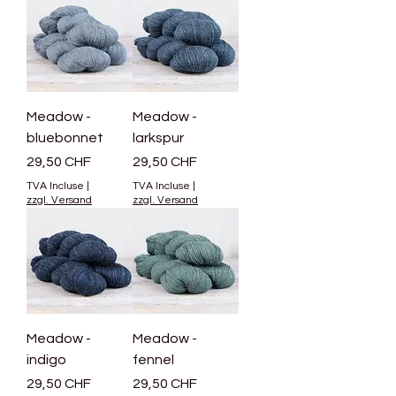
Meadow -
Meadow -
bluebonnet
larkspur
Prix
Prix
29,50 CHF
29,50 CHF
TVA Incluse
|
TVA Incluse
|
zzgl. Versand
zzgl. Versand
Meadow -
Meadow -
indigo
fennel
Prix
Prix
29,50 CHF
29,50 CHF