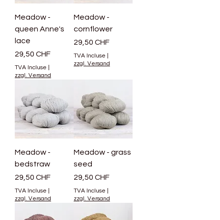
Meadow -
Meadow -
queen Anne's
cornflower
lace
Prix
29,50 CHF
Prix
29,50 CHF
TVA Incluse
|
zzgl. Versand
TVA Incluse
|
zzgl. Versand
Meadow -
Meadow - grass
bedstraw
seed
Prix
Prix
29,50 CHF
29,50 CHF
TVA Incluse
|
TVA Incluse
|
zzgl. Versand
zzgl. Versand