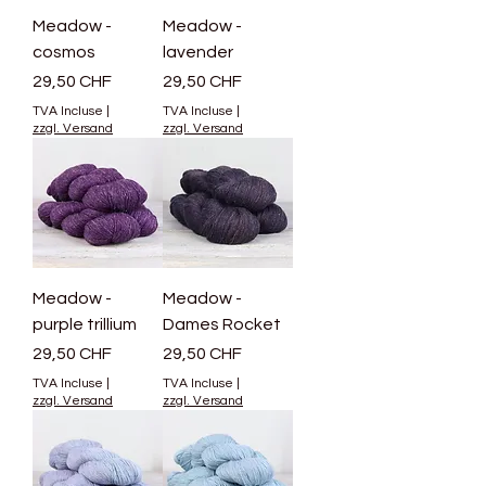
Meadow -
Meadow -
cosmos
lavender
Prix
Prix
29,50 CHF
29,50 CHF
TVA Incluse
|
TVA Incluse
|
zzgl. Versand
zzgl. Versand
Meadow -
Meadow -
purple trillium
Dames Rocket
Prix
Prix
29,50 CHF
29,50 CHF
TVA Incluse
|
TVA Incluse
|
zzgl. Versand
zzgl. Versand