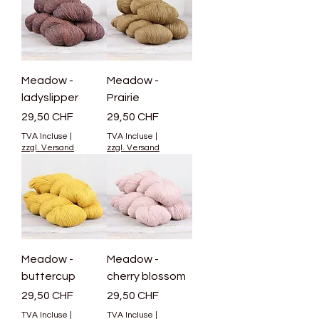
Meadow -
Meadow -
ladyslipper
Prairie
Prix
Prix
29,50 CHF
29,50 CHF
TVA Incluse
|
TVA Incluse
|
zzgl. Versand
zzgl. Versand
Meadow -
Meadow -
buttercup
cherry blossom
Prix
Prix
29,50 CHF
29,50 CHF
TVA Incluse
|
TVA Incluse
|