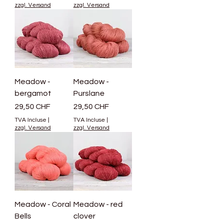
zzgl. Versand
zzgl. Versand
Meadow -
Meadow -
bergamot
Purslane
Prix
Prix
29,50 CHF
29,50 CHF
TVA Incluse
|
TVA Incluse
|
zzgl. Versand
zzgl. Versand
Meadow - Coral
Meadow - red
Bells
clover