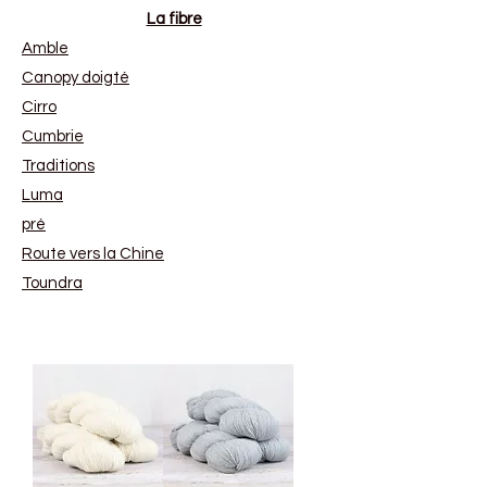
La fibre
Amble
Canopy doigté
Cirro
Cumbrie
Traditions
Luma
pré
Route vers la Chine
Toundra