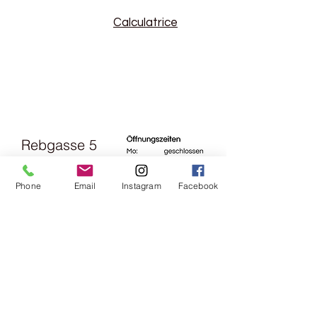
Calculatrice
Rebgasse 5
8004 Zürich
Phone
Email
Instagram
Facebook
044 241 78
18
Horaires
d'ouverture