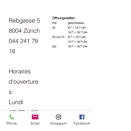
Rebgasse 5
8004 Zürich
044 241 78
18
Horaires
d'ouverture
s:
Lundi
13h30 - 18h
mardi
Phone
Email
Instagram
Facebook