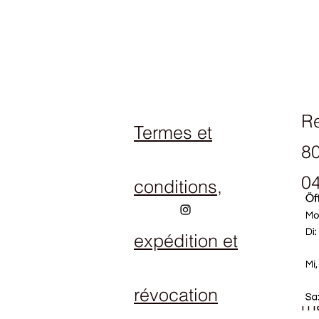
R
Termes et
80
04
conditions,
expédition et
Ho
Lu
révocation
ma