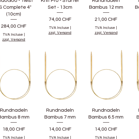
iaoGoo - Twist
Knit Pro - Starter
Rundnadeln
S Complete 4"
Set - 13cm
Bambus 12 mm
B
(10cm)
Prix
Prix
74,00 CHF
21,00 CHF
Prix
284,00 CHF
TVA Incluse
|
TVA Incluse
|
zzgl. Versand
zzgl. Versand
TVA Incluse
|
zzgl. Versand
Rundnadeln
Rundnadeln
Rundnadeln
Bambus 8 mm
Bambus 7 mm
Bambus 6.5 mm
Prix
Prix
Prix
18,00 CHF
14,00 CHF
14,00 CHF
TVA Incluse
|
TVA Incluse
|
TVA Incluse
|