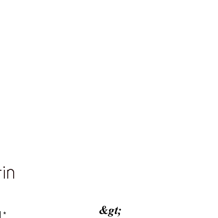
tin
&gt;