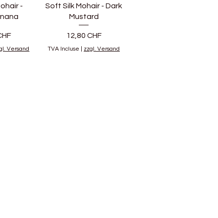
ohair -
Soft Silk Mohair - Dark
anana
Mustard
Prix
CHF
12,80 CHF
gl. Versand
TVA Incluse
|
zzgl. Versand