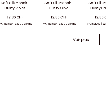
Soft Silk Mohair -
Soft Silk Mohair -
Soft Silk M
Dusty Violet
Dusty Olive
Dusty B
Prix
Prix
Prix
12,80 CHF
12,80 CHF
12,80 
VA Incluse
|
zzgl. Versand
TVA Incluse
|
zzgl. Versand
TVA Incluse
|
zz
Voir plus