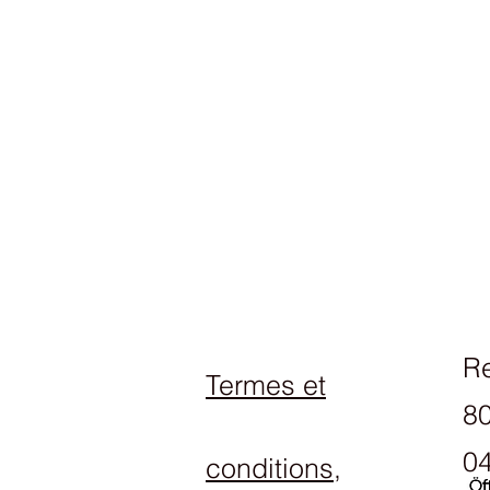
R
Termes et
80
04
conditions,