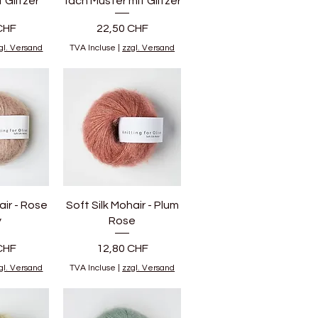
t Glitzer
fach Muster mit Glitzer
Prix
CHF
22,50 CHF
gl. Versand
TVA Incluse
|
zzgl. Versand
air - Rose
Soft Silk Mohair - Plum
y
Rose
Prix
CHF
12,80 CHF
gl. Versand
TVA Incluse
|
zzgl. Versand