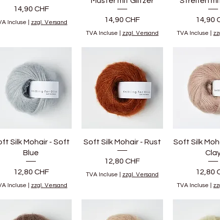
Muster mit Glitzer
Streifen mi
Prix
14,90 CHF
Prix
Prix
14,90 CHF
14,90 
VA Incluse
|
zzgl. Versand
TVA Incluse
|
zzgl. Versand
TVA Incluse
|
zz
ft Silk Mohair - Soft
Soft Silk Mohair - Rust
Soft Silk Moh
Blue
Cla
Prix
12,80 CHF
Prix
Prix
12,80 CHF
12,80 
TVA Incluse
|
zzgl. Versand
VA Incluse
|
zzgl. Versand
TVA Incluse
|
zz