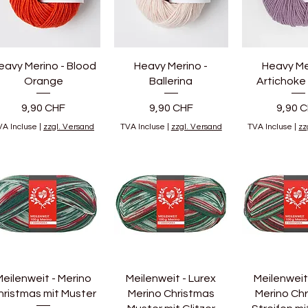
eavy Merino - Blood
Heavy Merino -
Heavy Me
Orange
Ballerina
Artichoke
Prix
Prix
Prix
9,90 CHF
9,90 CHF
9,90 
VA Incluse
|
zzgl. Versand
TVA Incluse
|
zzgl. Versand
TVA Incluse
|
zz
Meilenweit - Merino
Meilenweit - Lurex
Meilenweit
hristmas mit Muster
Merino Christmas
Merino Ch