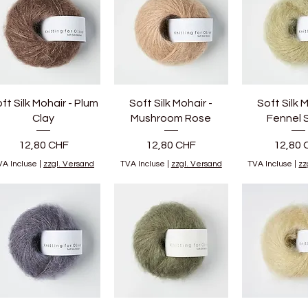
ft Silk Mohair - Plum
Soft Silk Mohair -
Soft Silk M
Clay
Mushroom Rose
Fennel 
Prix
Prix
Prix
12,80 CHF
12,80 CHF
12,80 
VA Incluse
|
zzgl. Versand
TVA Incluse
|
zzgl. Versand
TVA Incluse
|
zz