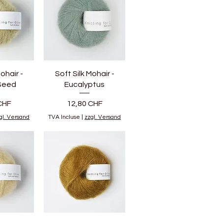
ohair -
Soft Silk Mohair -
Seed
Eucalyptus
Prix
CHF
12,80 CHF
gl. Versand
TVA Incluse
|
zzgl. Versand