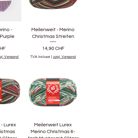
rino -
Meilenweit - Merino
 Purple
Christmas Streifen
Prix
CHF
14,90 CHF
gl. Versand
TVA Incluse
|
zzgl. Versand
 - Lurex
Meilenweit Lurex
ristmas
Merino Christmas 6-