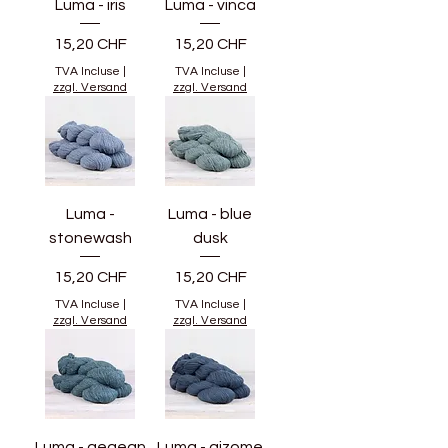
Luma - iris
Luma - vinca
Prix
Prix
15,20 CHF
15,20 CHF
TVA Incluse
|
TVA Incluse
|
zzgl. Versand
zzgl. Versand
Luma -
Luma - blue
stonewash
dusk
Prix
Prix
15,20 CHF
15,20 CHF
TVA Incluse
|
TVA Incluse
|
zzgl. Versand
zzgl. Versand
Luma - aegean
Luma - aizome