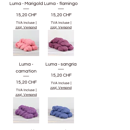
Luma - Marigold
Luma - flamingo
Prix
Prix
15,20 CHF
15,20 CHF
TVA Incluse
|
TVA Incluse
|
zzgl. Versand
zzgl. Versand
Luma -
Luma - sangria
carnation
Prix
15,20 CHF
Prix
15,20 CHF
TVA Incluse
|
zzgl. Versand
TVA Incluse
|
zzgl. Versand