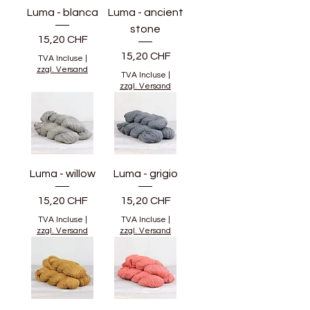
Luma - blanca
Luma - ancient
stone
Prix
15,20 CHF
Prix
15,20 CHF
TVA Incluse
|
zzgl. Versand
TVA Incluse
|
zzgl. Versand
Luma - willow
Luma - grigio
Prix
Prix
15,20 CHF
15,20 CHF
TVA Incluse
|
TVA Incluse
|
zzgl. Versand
zzgl. Versand