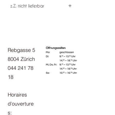
z.Z. nicht lieferbar
Diese Farbe kann für Sie bestellt
werden. Lieferfrist ca. 14 Tage
Rebgasse 5
8004 Zürich
044 241 78
18
Horaires
d'ouverture
s: