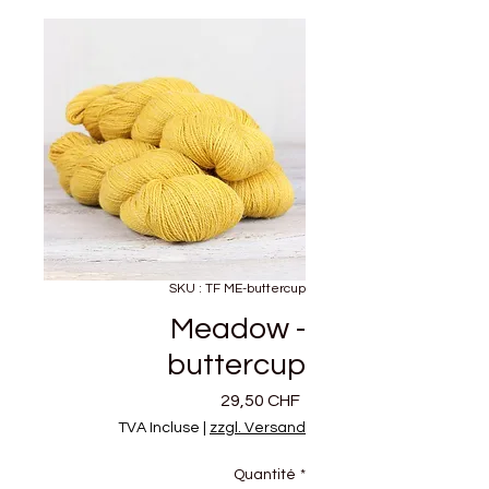
SKU : TF ME-buttercup
Meadow -
buttercup
Prix
29,50 CHF
TVA Incluse
|
zzgl. Versand
Quantité
*