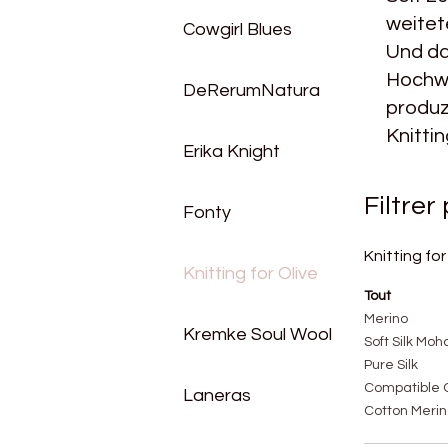
weitet
Cowgirl Blues
Und da
Hochwe
DeRerumNatura
produz
Knitti
Erika Knight
Filtrer
Fonty
Knitting for
Knitting for Olive
Tout
Merino
Kremke Soul Wool
Soft Silk Moha
Pure Silk
Compatible
Laneras
Cotton Merin