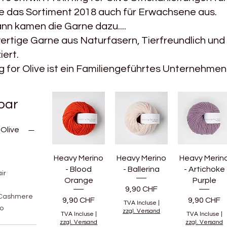
e das Sortiment 2018 auch für Erwachsene aus.
nn kamen die Garne dazu....
rtige Garne aus Naturfasern, Tierfreundlich und
iert.
ng for Olive ist ein Familiengeführtes Unternehme
 par
 Olive
Heavy Merino
Heavy Merino
Heavy Merin
- Blood
- Ballerina
- Artichoke
ir
Orange
Purple
Prix
9,90 CHF
 Cashmere
Prix
Prix
9,90 CHF
9,90 CHF
TVA Incluse
|
o
zzgl. Versand
TVA Incluse
|
TVA Incluse
|
zzgl. Versand
zzgl. Versand