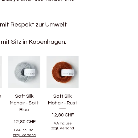
 mit Respekt zur Umwelt
n mit Sitz in Kopenhagen.
o
Soft Silk
Soft Silk
Mohair - Soft
Mohair - Rust
Blue
Prix
12,80 CHF
Prix
12,80 CHF
TVA Incluse
|
zzgl. Versand
TVA Incluse
|
zzgl. Versand