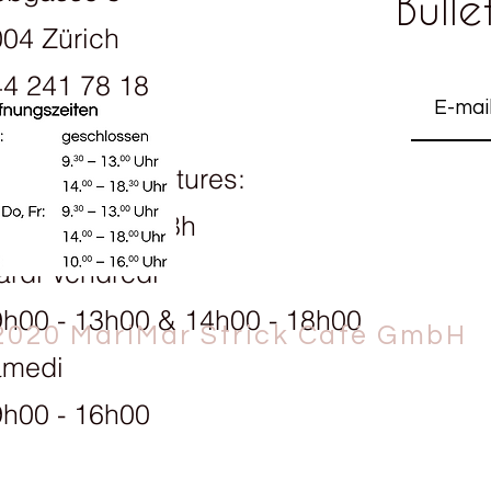
Bulle
04 Zürich
4 241 78 18
raires d'ouvertures:
ndi 13h30 - 18h
rdi Vendredi
h00 - 13h00 & 14h00 - 18h00
2020 MariMar Strick Café GmbH
amedi
h00 - 16h00