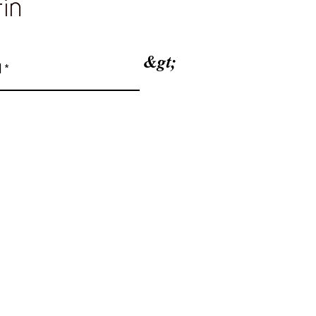
tin
&gt;