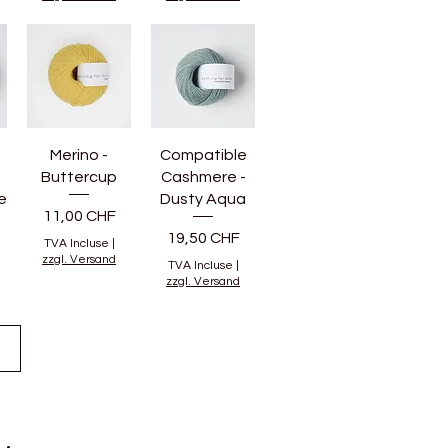
Merino -
Compatible
Buttercup
Cashmere -
e
Dusty Aqua
Prix
11,00 CHF
Prix
19,50 CHF
TVA Incluse
|
zzgl. Versand
TVA Incluse
|
zzgl. Versand