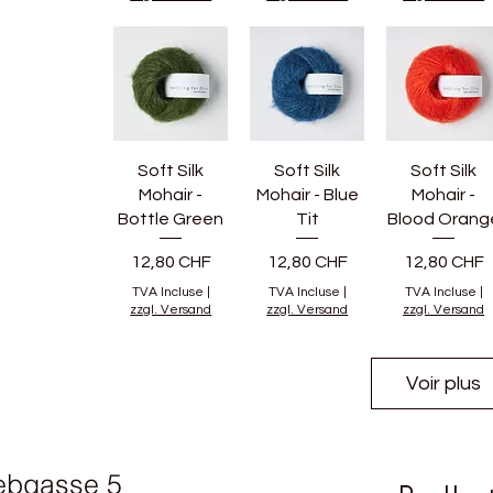
Soft Silk
Soft Silk
Soft Silk
Mohair -
Mohair - Blue
Mohair -
Bottle Green
Tit
Blood Orang
Prix
Prix
Prix
12,80 CHF
12,80 CHF
12,80 CHF
TVA Incluse
|
TVA Incluse
|
TVA Incluse
|
zzgl. Versand
zzgl. Versand
zzgl. Versand
Voir plus
ebgasse 5