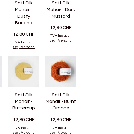
Soft Silk
Soft Silk
Mohair -
Mohair - Dark
Dusty
Mustard
Banana
Prix
12,80 CHF
Prix
12,80 CHF
TVA Incluse
|
zzgl. Versand
TVA Incluse
|
zzgl. Versand
Soft Silk
Soft Silk
Mohair -
Mohair - Burnt
Buttercup
Orange
Prix
Prix
12,80 CHF
12,80 CHF
TVA Incluse
|
TVA Incluse
|
zzgl. Versand
zzgl. Versand