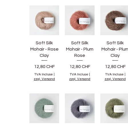
Soft Silk
Soft Silk
Soft Silk
Mohair - Rose
Mohair - Plum
Mohair - Plu
Clay
Rose
Clay
Prix
Prix
Prix
12,80 CHF
12,80 CHF
12,80 CHF
TVA Incluse
|
TVA Incluse
|
TVA Incluse
|
zzgl. Versand
zzgl. Versand
zzgl. Versand