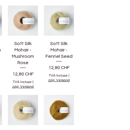
Soft Silk
Soft Silk
m
Mohair -
Mohair -
Mushroom
Fennel Seed
Rose
Prix
12,80 CHF
Prix
12,80 CHF
TVA Incluse
|
zzgl. Versand
TVA Incluse
|
zzgl. Versand