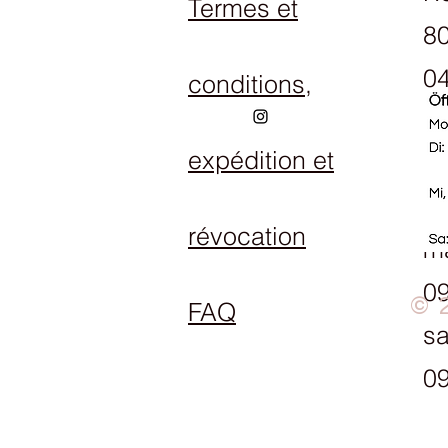
Termes et
80
04
conditions,
expédition et
Ho
Lu
révocation
ma
09
© 
FAQ
s
09