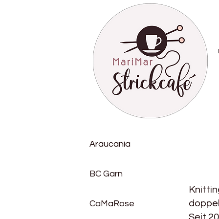
Araucania
BC Garn
Knittin
doppel
CaMaRose
Seit 20