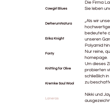
Die Firma La
Sie leben und
Cowgirl Blues
„Als wir uns
DeRerumNatura
hochwertige 
bedeutete di
Erika Knight
unseren Garn
Polyamid hin
Nur reine, qu
Fonty
homepage.
Um dieses Zi
Knitting for Olive
probierten v
schließlich 
zu beschaffe
Kremke Soul Wool
Nikki und Ja
Laneras
ausgezeichne