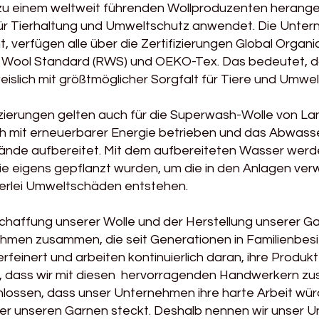
 zu einem weltweit führenden Wollproduzenten herang
ür Tierhaltung und Umweltschutz anwendet. Die Unter
t, verfügen alle über die Zertifizierungen Global Organ
 Wool Standard (RWS) und OEKO-Tex. Das bedeutet, da
islich mit größtmöglicher Sorgfalt für Tiere und Umwelt
izierungen gelten auch für die Superwash-Wolle von La
ich mit erneuerbarer Energie betrieben und das Abwas
ände aufbereitet. Mit dem aufbereiteten Wasser wer
ie eigens gepflanzt wurden, um die in den Anlagen ve
nerlei Umweltschäden entstehen.
chaffung unserer Wolle und der Herstellung unserer Ga
men zusammen, die seit Generationen in Familienbesitz 
feinert und arbeiten kontinuierlich daran, ihre Produk
ch, dass wir mit diesen hervorragenden Handwerkern z
ossen, dass unser Unternehmen ihre harte Arbeit würd
inter unseren Garnen steckt. Deshalb nennen wir unser