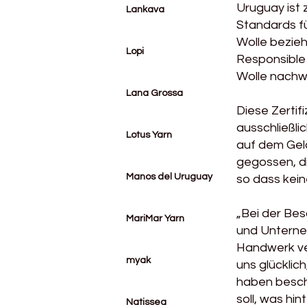
Uruguay ist
Lankava
Standards f
Wolle bezieh
Lopi
Responsible
Wolle nachwe
Lana Grossa
Diese Zertif
ausschließl
Lotus Yarn
auf dem Gel
gegossen, d
Manos del Uruguay
so dass kei
„Bei der Bes
MariMar Yarn
und Unterneh
Handwerk ver
myak
uns glückli
haben beschl
soll, was h
Natissea