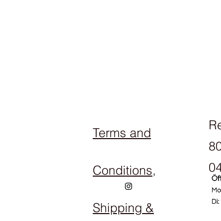
R
Terms and
80
04
Conditions,
Shipping &
Op