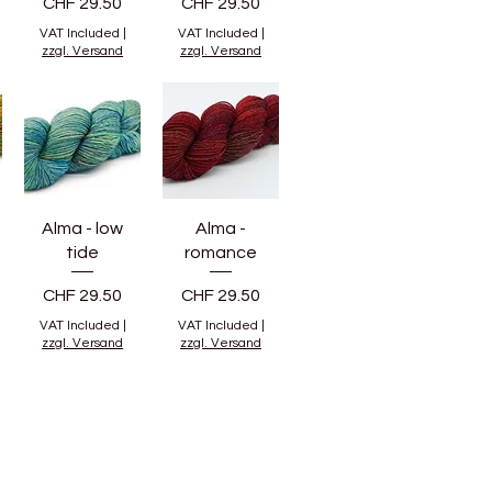
Price
Price
CHF 29.50
CHF 29.50
VAT Included
|
VAT Included
|
zzgl. Versand
zzgl. Versand
Alma - low
Alma -
tide
romance
Price
Price
CHF 29.50
CHF 29.50
VAT Included
|
VAT Included
|
zzgl. Versand
zzgl. Versand