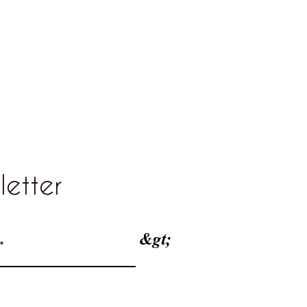
letter
&gt;