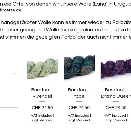
n die Orte, von denen wir unsere Wolle (Lana) in Urugua
lboerse.de
i handgefärbter Wolle kann es immer wieder zu Farb
ch daher genügend Wolle für ein geplantes Projekt zu 
 stimmen die gezeigten Farbbilder auch nicht immer e
Barefoot -
Barefoot -
Barefoot -
Rivendell
Yodel
Drama Quee
Price
Price
Price
CHF 24.50
CHF 24.50
CHF 24.50
VAT Included
|
VAT Included
|
VAT Included
|
zzgl. Versand
zzgl. Versand
zzgl. Versand