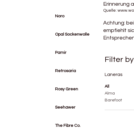
Erinnerung a
Quelle:
www.wol
Noro
Achtung: be
empfiehlt si
Opal Sockenwolle
Entsprechend
Pamir
Filter by
Retrosaria
Laneras
All
Rosy Green
Alma
Barefoot
Seehawer
The Fibre Co.