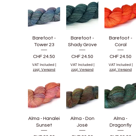
Barefoot -
Barefoot -
Barefoot -
Tower 23
Shady Grove
Coral
Price
Price
Price
CHF 24.50
CHF 24.50
CHF 24.50
VAT Included
|
VAT Included
|
VAT Included
|
zzgl. Versand
zzgl. Versand
zzgl. Versand
Alma - Hanalei
Alma - Don
Alma -
Sunset
José
Dragonfly