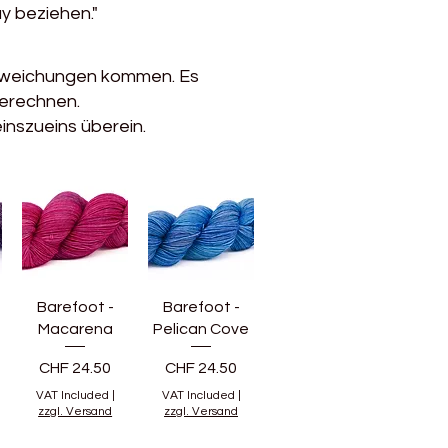
y beziehen."
abweichungen kommen. Es
berechnen.
inszueins überein.
Barefoot -
Barefoot -
n
Macarena
Pelican Cove
Price
Price
CHF 24.50
CHF 24.50
VAT Included
|
VAT Included
|
zzgl. Versand
zzgl. Versand