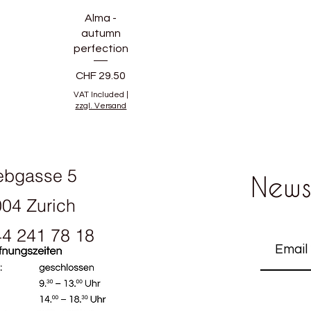
Alma -
autumn
perfection
Price
CHF 29.50
VAT Included
|
zzgl. Versand
ebgasse 5
News
04 Zurich
4 241 78 18
ening hours: