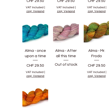
Price
Price
Price
CHF 29.50
CHF 29.50
CHF 29.50
VAT Included
|
VAT Included
|
VAT Included
|
zzgl. Versand
zzgl. Versand
zzgl. Versand
Alma - once
Alma - After
Alma - Mr.
upon a time
all this time
Frodo
Out of stock
Price
Price
CHF 29.50
CHF 29.50
VAT Included
|
VAT Included
|
zzgl. Versand
zzgl. Versand