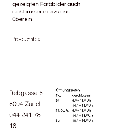
gezeigten Farbbilder auch
nicht immer einszueins
überein.
Produktinfos
Material: 100% Wolle vom Polwarth
aus Uruguay
Lauflänge: 365m / 100g
Nadelstärke 3.25 - 3.75
Maschenprobe: 27 - 36M auf 10 cm
Gewonnen und verarbeitet in
Rebgasse 5
Uruguay
Maschinenwaschbar: Die Wolle ist
8004 Zurich
Superwash behandelt und kann bei
30% im Wollwaschgang gewaschen
044 241 78
werden
18