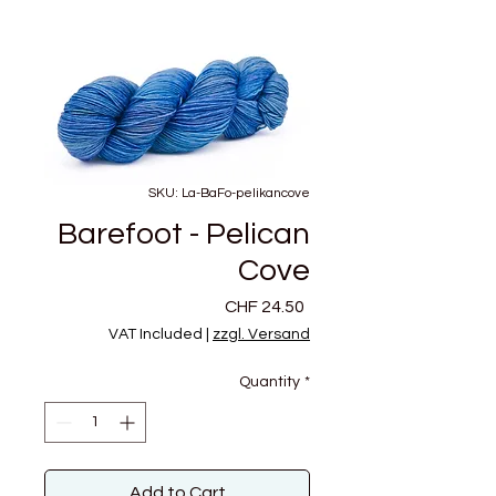
SKU: La-BaFo-pelikancove
Barefoot - Pelican
Cove
Price
CHF 24.50
VAT Included
|
zzgl. Versand
Quantity
*
Add to Cart