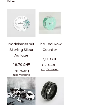
Filter
Nadelmass mit
The Teal Row
Sterling Silber
Counter
Auflage
Preis
7,20 CHF
Preis
16,70 CHF
inkl. MwSt.
|
zzgl. Versand
inkl. MwSt.
|
zzgl. Versand