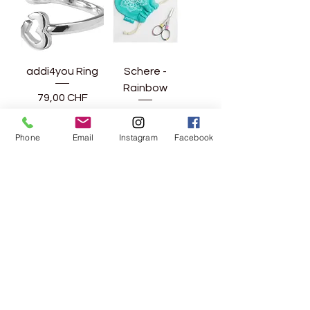
addi4you Ring
Schere -
Rainbow
Preis
79,00 CHF
Preis
7,50 CHF
inkl. MwSt.
|
zzgl. Versand
inkl. MwSt.
|
Phone
Email
Instagram
Facebook
zzgl. Versand
Mehr laden
Rebgasse 5