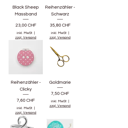
Black Sheep
Reihenzähler -
Massband
Schwarz
Preis
Preis
23,00 CHF
35,80 CHF
inkl. MwSt.
|
inkl. MwSt.
|
zzgl. Versand
zzgl. Versand
Reihenzähler -
Goldmarie
Clicky
Preis
7,50 CHF
Preis
7,60 CHF
inkl. MwSt.
|
zzgl. Versand
inkl. MwSt.
|
zzgl. Versand