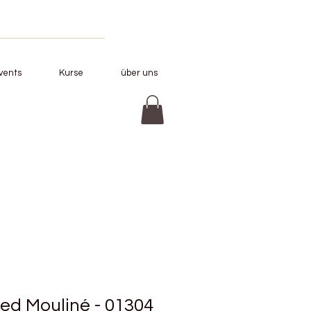
vents
Kurse
über uns
ed Mouliné - 01304