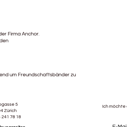
der Firma Anchor.
aden
agend um Freundschaftsbänder zu
bgasse 5
Ich möchte
4 Zürich
 241 78 18