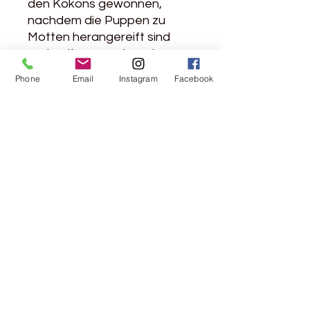
den Kokons gewonnen,
nachdem die Puppen zu
Motten herangereift sind
und entkommen konnten.
Das bedeutet, dass die
Phone
Email
Instagram
Facebook
Seidenwürmer nicht wie bei
der konventionellen
Seidenproduktion getötet
werden.
Das Garn ist STANDARD 100
von OEKO-TEX® zertifiziert.
Produktinfo
70% Mohair, 30% Seide
Lauflänge: 225m / 25g
Nadelstärke: 2,5 - 5mm
Maschenprobe: