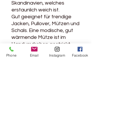
Skandinavien, welches
erstaunlich weich ist.
Gut geeignet für trendige
Jacken, Pullover, Mützen und
Schals. Eine modische, gut
wärmende Mütze ist im
Handumdrehen gestrickt.
Die Stränge sind 200g
Phone
Email
Instagram
Facebook
schwer
Produktdetails
Material: 100% Schurwolle
Lauflänge: 100g / 40m
Maschenprobe: 7M / 10cm
Nadelstärke 8-10
200 g Stränge
Pflegehinweis: Handwäsche
Rebgasse 5