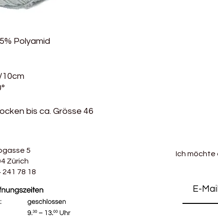
 25% Polyamid
 /10cm
0°
Socken bis ca. Grösse 46
bgasse 5
Ich möchte
4 Zürich
 241 78 18