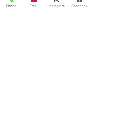
Phone
Email
Instagram
Facebook
z.Z. nicht lieferbar
Diese Farbe kann für Sie bestellt
werden. Lieferfrist ca. 14 Tage
Rebgasse 5
8004 Zürich
044 241 78 18
Ich möchte den Newsletter abonnieren
>