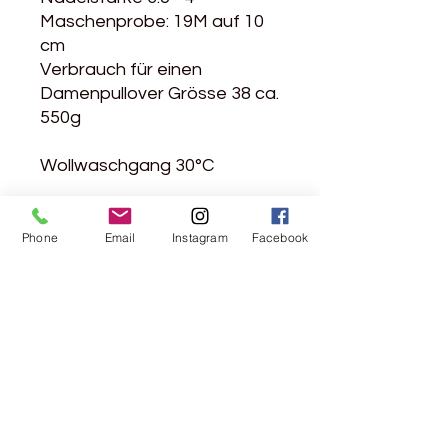
Maschenprobe: 19M auf 10
cm
Verbrauch für einen
Damenpullover Grösse 38 ca.
550g
Wollwaschgang 30°C
Phone
Email
Instagram
Facebook
Rebgasse 5
8004 Zürich
044 241 78 18
Ich möchte den Newsletter abonnieren