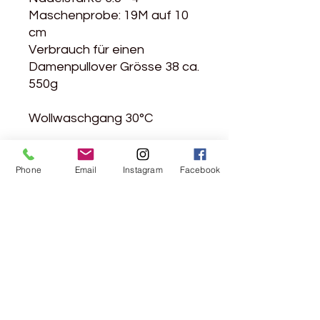
Maschenprobe: 19M auf 10
cm
Verbrauch für einen
Damenpullover Grösse 38 ca.
550g
Wollwaschgang 30°C
Phone
Email
Instagram
Facebook
Rebgasse 5
8004 Zürich
044 241 78 18
Ich möchte den Newsletter abonnieren