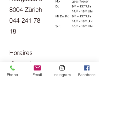
8004 Zürich
044 241 78
18
Horaires
d'ouverture
s:
Phone
Email
Instagram
Facebook
Lundi
13h30 - 18h
mardi
Vendredi
09h00 -