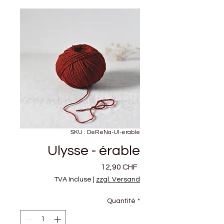
SKU : DeReNa-Ul-erable
Ulysse - érable
Prix
12,90 CHF
TVA Incluse
|
zzgl. Versand
Quantité
*