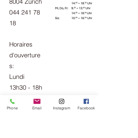
8004 Zürich
044 241 78
18
Horaires
d'ouverture
s:
Lundi
13h30 - 18h
mardi
Vendredi
Phone
Email
Instagram
Facebook
09h00 -
13h00 &