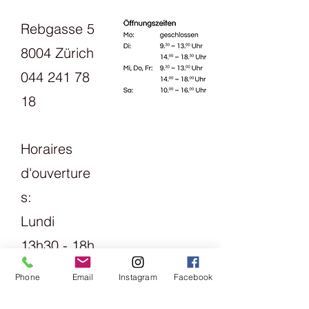
Rebgasse 5
8004 Zürich
044 241 78
18
Horaires
d'ouverture
s:
Lundi
13h30 - 18h
mardi
Phone
Email
Instagram
Facebook
Vendredi