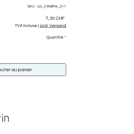
SKU : LG_CWBMe_211
Prix
7,30 CHF
TVA Incluse
|
zzgl. Versand
Quantité
*
outer au panier
tin