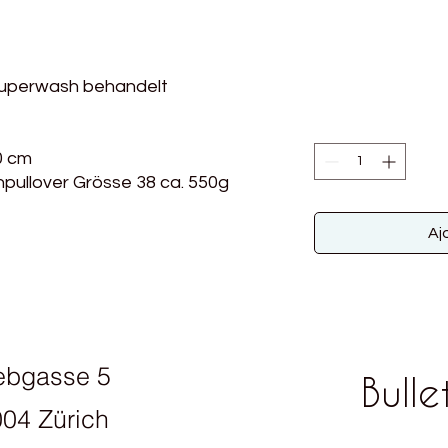
superwash behandelt
0 cm
pullover Grösse 38 ca. 550g
Aj
ebgasse 5
Bulle
04 Zürich