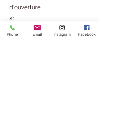
d'ouverture
s:
Lundi
Phone
Email
Instagram
Facebook
13h30 - 18h
mardi
Vendredi
09h00 -
13h00 &
14h00 -
18h00
samedi
09h00 -
16h00