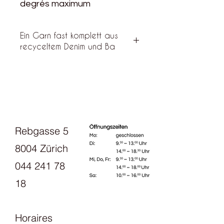
degrés maximum
Ein Garn fast komplett aus
recyceltem Denim und Ba
"Sec" est agréable Fil de denim
recyclé, presque un peu comme du
lin doux ou de la soie bourette. Il se
compose de 85 % de denim recyclé,
de 10 % de coton premium et de 5
% d'autres fibres qui ne peuvent pas
Rebgasse 5
être séparées lors du processus de
recyclage.
8004 Zürich
044 241 78
18
Horaires