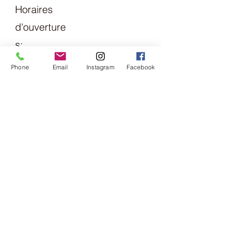
Horaires
d'ouverture
s:
Lundi
Phone
Email
Instagram
Facebook
13h30 - 18h
mardi
Vendredi
09h00 -
13h00 &
14h00 -
18h00
samedi
09h00 -