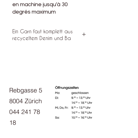
en machine jusqu'à 30
degrés maximum
Ein Garn fast komplett aus
recyceltem Denim und Ba
"Sec" est agréable Fil de denim
recyclé, presque un peu comme du
lin doux ou de la soie bourette. Il se
compose de 85 % de denim recyclé,
de 10 % de coton premium et de 5
% d'autres fibres qui ne peuvent pas
Rebgasse 5
être séparées lors du processus de
recyclage.
8004 Zürich
044 241 78
18