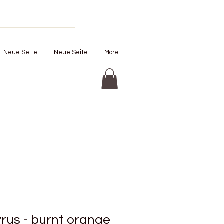
Neue Seite
Neue Seite
More
rus - burnt orange