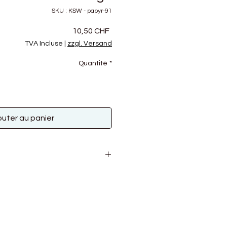
SKU : KSW - papyr-91
Prix
10,50 CHF
TVA Incluse
|
zzgl. Versand
Quantité
*
outer au panier
ige Faser (Papier)
0g
,0 mm
ht abwischbar, kann bei starker
usbleichen