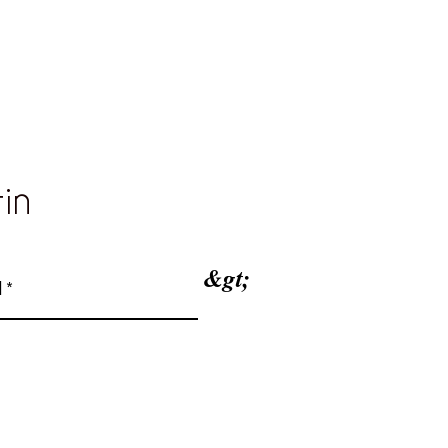
tin
&gt;