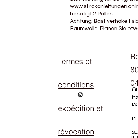
www.strickanleitungen.onli
benötigt 2 Rollen.
Achtung: Bast verhäkelt si
Baumwolle. Planen Sie etwas
R
Termes et
80
04
conditions,
expédition et
Ho
Lu
révocation
ma