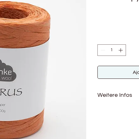
Aj
Weitere Infos
Material: 100% sonst
Lauflänge: 153m/10
Nadelstärke: 3,5 - 5
Pflegehinweise: feuc
Lichteinstrahlung a