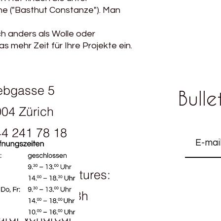
ne ("Basthut Constanze"). Man
ch anders als Wolle oder
 mehr Zeit für Ihre Projekte ein.
ebgasse 5
Bulle
04 Zürich
4 241 78 18
raires d'ouvertures:
ndi 13h30 - 18h
rdi Vendredi