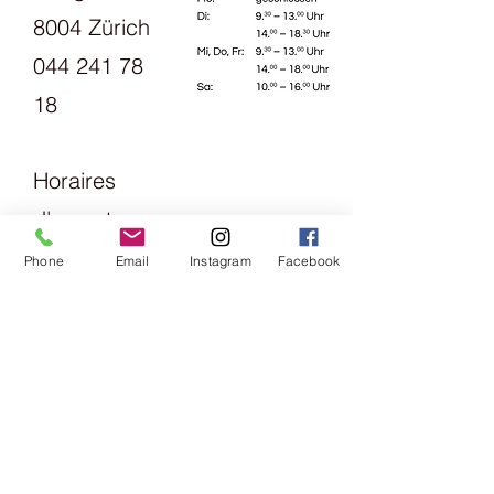
8004 Zürich
044 241 78
18
Horaires
d'ouverture
s:
Phone
Email
Instagram
Facebook
Lundi
13h30 - 18h
mardi
Vendredi
09h00 -
13h00 &