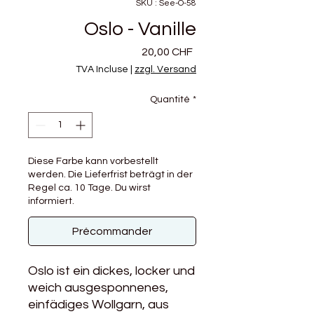
SKU : See-O-58
Oslo - Vanille
Prix
20,00 CHF
TVA Incluse
|
zzgl. Versand
Quantité
*
Diese Farbe kann vorbestellt
werden. Die Lieferfrist beträgt in der
Regel ca. 10 Tage. Du wirst
informiert.
Précommander
Oslo ist ein dickes, locker und
weich ausgesponnenes,
einfädiges Wollgarn, aus