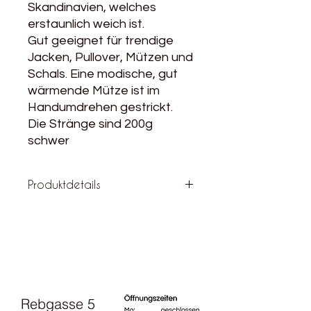
Skandinavien, welches
erstaunlich weich ist.
Gut geeignet für trendige
Jacken, Pullover, Mützen und
Schals. Eine modische, gut
wärmende Mütze ist im
Handumdrehen gestrickt.
Die Stränge sind 200g
schwer
Produktdetails
Material: 100% Schurwolle
Lauflänge: 100g / 40m
Maschenprobe: 7M / 10cm
Nadelstärke 8-10
200 g Stränge
Pflegehinweis: Handwäsche
Rebgasse 5