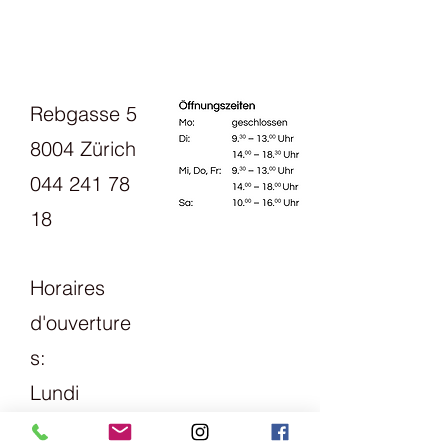
Rebgasse 5
8004 Zürich
044 241 78
18
Horaires
d'ouverture
s:
Lundi
13h30 - 18h