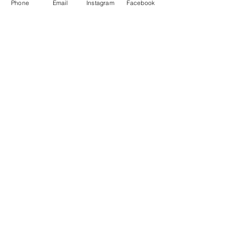
Phone
Email
Instagram
Facebook
mardi
Vendredi
09h00 -
13h00 &
14h00 -
18h00
samedi
09h00 -
16h00
Bulletin
&gt;