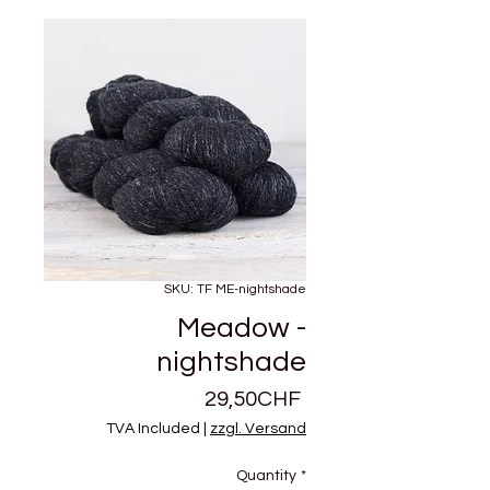
SKU: TF ME-nightshade
Meadow -
nightshade
Price
29,50CHF
TVA Included
|
zzgl. Versand
Quantity
*