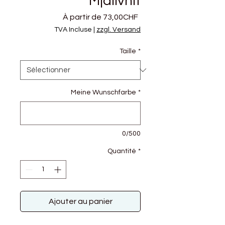
Mjallvhit
Prix
À partir de
73,00CHF
promotionnel
TVA Incluse
|
zzgl. Versand
Taille
*
Meine Wunschfarbe
*
0/500
Quantité
*
Ajouter au panier