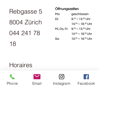
Rebgasse 5
8004 Zürich
044 241 78
18
Horaires
d'ouverture
Phone
Email
Instagram
Facebook
s:
Lundi
13h30 - 18h
mardi
Vendredi