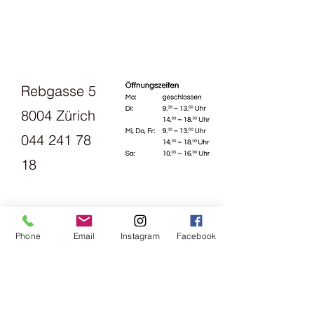
Material: 100% Wolle
Lauflänge: 250m/100g
Nadelstärke: 3,5-4,5 mm
Maschenprobe: 22 = 10 cm
Verbrauch für einen Damenpullover
Rebgasse 5
Gr. 38 ca.: 500g
Pflegehinweise: Maschinenwäsche
8004 Zürich
30°
044 241 78
18
Horaires
d'ouverture
Phone
Email
Instagram
Facebook
s:
Lundi
13h30 - 18h