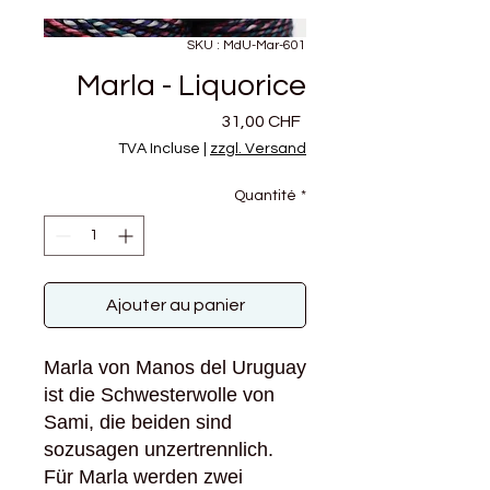
SKU : MdU-Mar-601
Marla - Liquorice
Prix
31,00 CHF
TVA Incluse
|
zzgl. Versand
Quantité
*
Ajouter au panier
Marla von Manos del Uruguay
ist die Schwesterwolle von
Sami, die beiden sind
sozusagen unzertrennlich.
Für Marla werden zwei