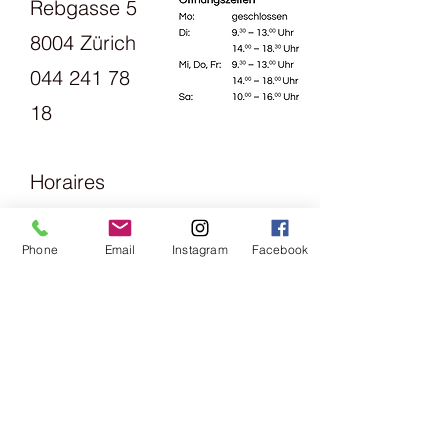
Rebgasse 5
8004 Zürich
044 241 78
18
Horaires
d'ouverture
s:
Phone
Email
Instagram
Facebook
Lundi
13h30 - 18h
mardi
Vendredi
09h00 -