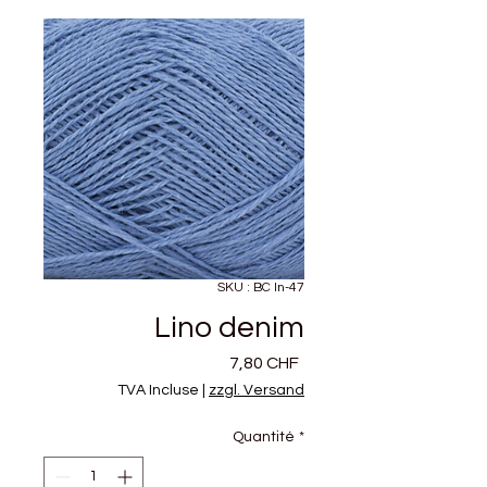
SKU : BC ln-47
Lino denim
Prix
7,80 CHF
TVA Incluse
|
zzgl. Versand
Quantité
*