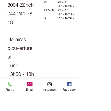
8004 Zürich
044 241 78
18
Horaires
d'ouverture
s:
Lundi
13h30 - 18h
mardi
Phone
Email
Instagram
Facebook
Vendredi
09h00 -
13h00 &