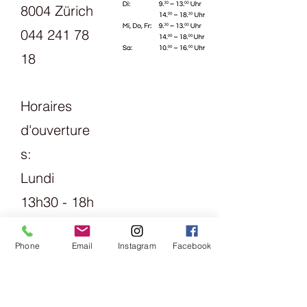
8004 Zürich
https://www.eda.admin.ch/erweiteru
ngsbeitrag/de/home/news/Dossiers
044 241 78
/rumaenien-stories-of-
18
renewal/heim-fuer-verlassene-
kinder.html
Horaires
d'ouverture
s:
Lundi
13h30 - 18h
mardi
Phone
Email
Instagram
Facebook
Vendredi
09h00 -
13h00 &