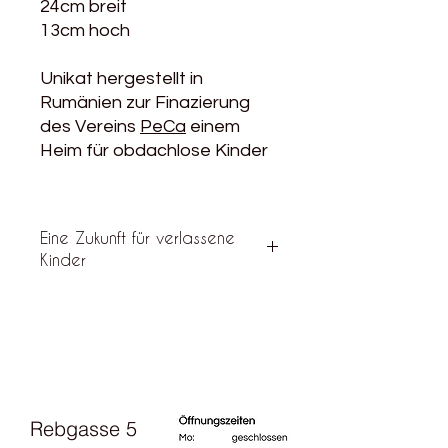
24cm breit
13cm hoch
Unikat hergestellt in
Rumänien zur Finazierung
des Vereins
PeCa
einem
Heim für obdachlose Kinder
Eine Zukunft für verlassene
Kinder
Der Verein PeCa führt ein Heim für
verlassene Kinder in Rumänien.
Neben anderer Ateliers gibt es dort
auch ein Nähatelier, in dem die
Kosmetiktasche produziert wurde.
Mehr Infos unter:
Rebgasse 5
https://abandonati.ch
und