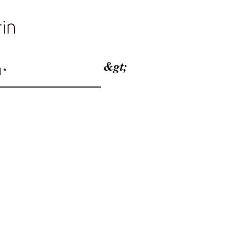
tin
&gt;