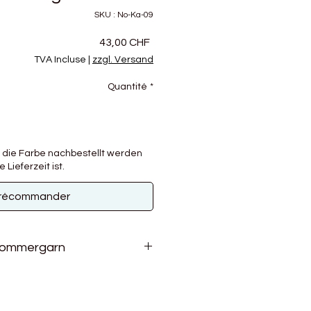
SKU : No-Ka-09
Prix
43,00 CHF
TVA Incluse
|
zzgl. Versand
Quantité
*
b die Farbe nachbestellt werden
 Lieferzeit ist.
récommander
Sommergarn
ung aus Baumwolle und Seide
artige Verlaufsgarn zu einem
ommerpullover und leichte Tops.