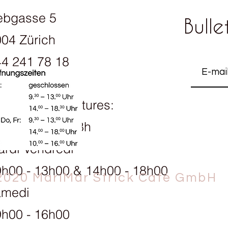
ebgasse 5
Bulle
04 Zürich
4 241 78 18
raires d'ouvertures:
ndi 13h30 - 18h
rdi Vendredi
h00 - 13h00 & 14h00 - 18h00
2020 MariMar Strick Café GmbH
amedi
h00 - 16h00