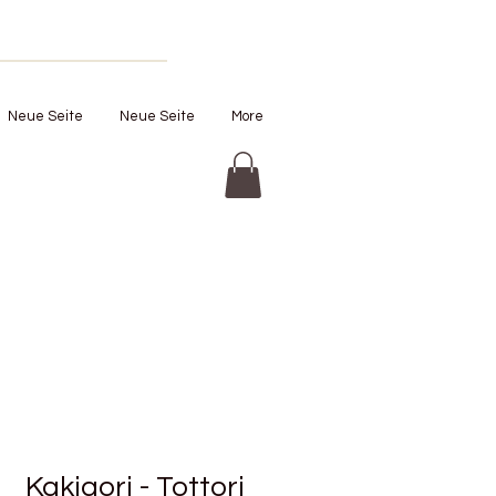
Neue Seite
Neue Seite
More
Kakigori - Tottori