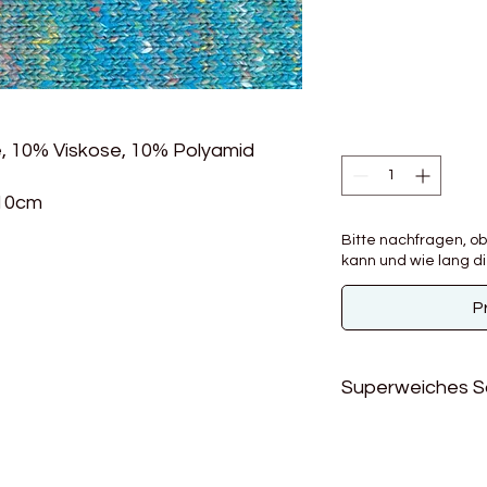
, 10% Viskose, 10% Polyamid
 10cm
Bitte nachfragen, o
kann und wie lang die
P
Superweiches 
Die perfekte Misch
macht dieses einzig
perfekten Garn für S