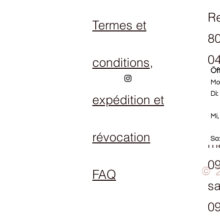
R
Termes et
80
04
conditions,
expédition et
Ho
Lu
révocation
ma
09
© 
FAQ
s
09