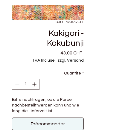
SKU : No-Kaki-11
Kakigori -
Kokubunji
Prix
43,00 CHF
TVA Incluse
|
zzgl. Versand
Quantité
*
Bitte nachfragen, ob die Farbe
nachbestellt werden kann und wie
lang die Lieferzeit ist.
Précommander