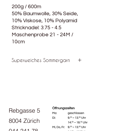
200g / 600m
50% Baumwolle, 30% Seide,
10% Viskose, 10% Polyamid
Stricknadel: 3.75 - 4.5
Maschenprobe 21 - 24M /
10cm
Superweiches Sommergarn
Die perfekte Mischung aus
Baumwolle und Seide macht dieses
einzigartige Verlaufsgarn zu einem
perfekten Garn für Sommerpullover
und leichte Tops.
Rebgasse 5
8004 Zürich
044 241 78