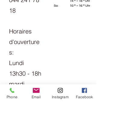
18
Horaires
d'ouverture
s:
Lundi
13h30 - 18h
mardi
Vendredi
Phone
Email
Instagram
Facebook
09h00 -
13h00 &
14h00 -