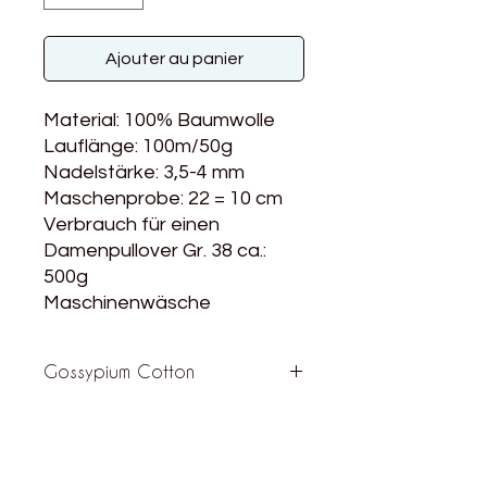
Ajouter au panier
Material: 100% Baumwolle
Lauflänge: 100m/50g
Nadelstärke: 3,5-4 mm
Maschenprobe: 22 = 10 cm
Verbrauch für einen
Damenpullover Gr. 38 ca.:
500g
Maschinenwäsche
Gossypium Cotton​
Schon das Wort „Gossypium“ klingt
geheimnisvoll - dabei ist es schlicht
und ergreifend der lateinische
Name für die Baumwollpflanze…