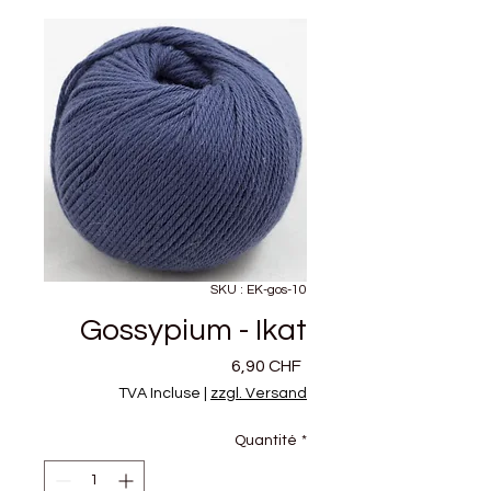
SKU : EK-gos-10
Gossypium - Ikat
Prix
6,90 CHF
TVA Incluse
|
zzgl. Versand
Quantité
*