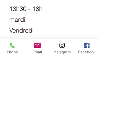
13h30 - 18h
mardi
Vendredi
09h00 -
13h00 &
Phone
Email
Instagram
Facebook
14h00 -
18h00
samedi
09h00 -
16h00