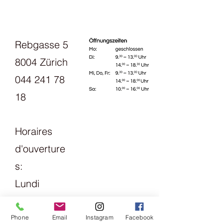
Nadelstärke: ca. 5mm
Verbrauch für einen Damenpullover
Grösse 38: ca. 10 Knäuel
Rebgasse 5
Handwäsche mit mildem
Wollschampoo
8004 Zürich
Je nach Waschmaschine lohnt es
sich ein Probestück im
044 241 78
Handwaschgang laufen zu lassen.
18
Horaires
d'ouverture
s:
Lundi
13h30 - 18h
mardi
Phone
Email
Instagram
Facebook