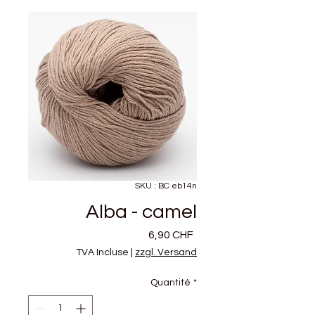
SKU : BC eb14n
Alba - camel
Prix
6,90 CHF
TVA Incluse
|
zzgl. Versand
Quantité
*