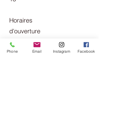
Horaires
d'ouverture
s:
Lundi
Phone
Email
Instagram
Facebook
13h30 - 18h
mardi
Vendredi
09h00 -
13h00 &
14h00 -
18h00