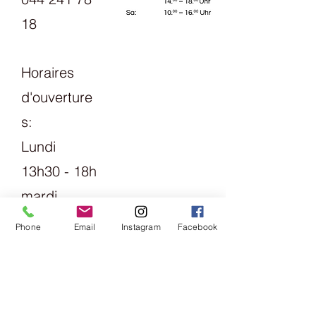
18
Horaires
d'ouverture
s:
Lundi
13h30 - 18h
mardi
Vendredi
Phone
Email
Instagram
Facebook
09h00 -
13h00 &
14h00 -