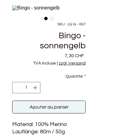
SKU : LG bi - 067
Bingo -
sonnengelb
Prix
7,30 CHF
TVA Incluse
|
zzgl. Versand
Quantité
*
Ajouter au panier
Material: 100% Merino
Lauflänge: 80m / 50g