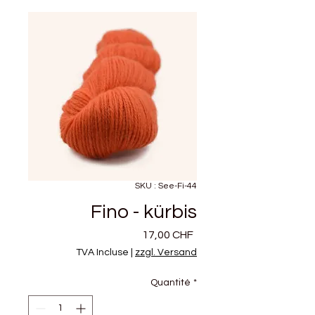
SKU : See-Fi-44
Fino - kürbis
Prix
17,00 CHF
TVA Incluse
|
zzgl. Versand
Quantité
*