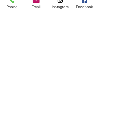
13h30 - 18h
Phone
Email
Instagram
Facebook
mardi
Vendredi
09h00 -
13h00 &
14h00 -
18h00
samedi
09h00 -
16h00
Bulletin