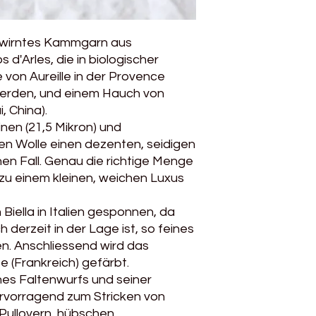
26 M x 38 R, 3 mm N
24 m x 36 rg, 3,5 m
ezwirntes Kammgarn aus
Dieses Garn ist nic
 d'Arles, die in biologischer
Wir empfehlen, das
 von Aureille in der Provence
mit Seife oder eine
waschen.
werden, und einem Hauch von
Wenn Sie das Wollp
, China).
möchten, raten wir I
inen (21,5 Mikron) und
Muster zu tun.
en Wolle einen dezenten, seidigen
en Fall. Genau die richtige Menge
zu einem kleinen, weichen Luxus
 Biella in Italien gesponnen, da
h derzeit in der Lage ist, so feines
. Anschliessend wird das
 (Frankreich) gefärbt.
nes Faltenwurfs und seiner
hervorragend zum Stricken von
Pullovern, hübschen