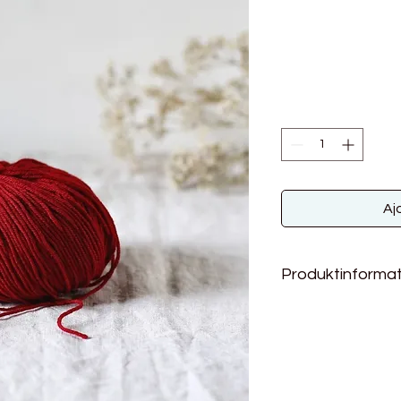
Aj
Produktinformat
Material: 90 % Bio-M
10 % Maulbeers
Lauflänge: 200m / 5
Nadelstärke 2.5 - 3.
28 M x 40 Rg, 2,5 m