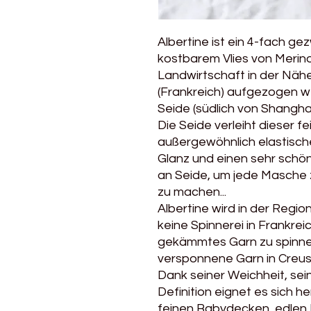
Albertine ist ein 4-fach g
kostbarem Vlies von Merinos
Landwirtschaft in der Nähe
(Frankreich) aufgezogen 
Seide (südlich von Shanghai
Die Seide verleiht dieser fe
außergewöhnlich elastisch
Glanz und einen sehr schön
an Seide, um jede Masche 
zu machen...
Albertine wird in der Region
keine Spinnerei in Frankreic
gekämmtes Garn zu spinnen
versponnene Garn in Creuse
Dank seiner Weichheit, sei
Definition eignet es sich 
feinen Babydecken, edlen 