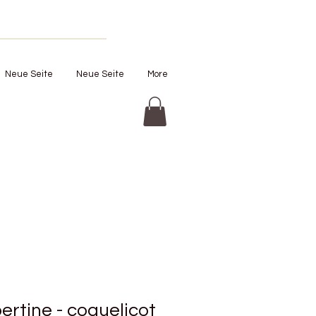
Neue Seite
Neue Seite
More
ertine - coquelicot