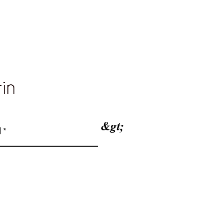
tin
&gt;