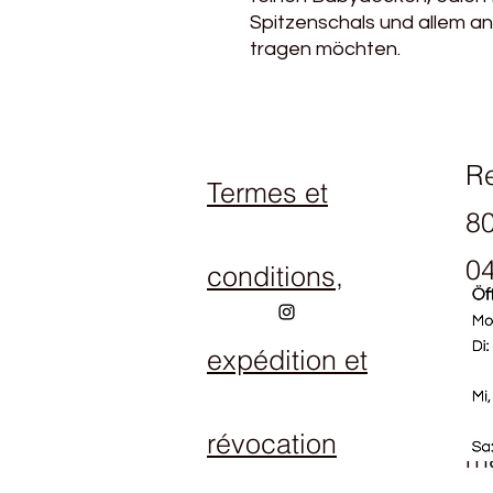
Spitzenschals und allem an
tragen möchten.
R
Termes et
80
04
conditions,
expédition et
Ho
Lu
révocation
ma