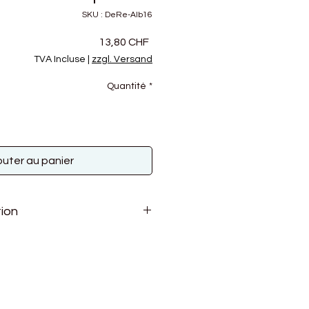
SKU : DeRe-Alb16
Prix
13,80 CHF
TVA Incluse
|
zzgl. Versand
Quantité
*
outer au panier
ion
erinos d'Arles (Frankreich)
eide (China)
0g
5
m Nadeln