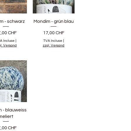
m - schwarz
Mondim - grün blau
ix
Prix
7,00 CHF
17,00 CHF
A Incluse
|
TVA Incluse
|
gl. Versand
zzgl. Versand
 - blauweiss
meliert
ix
7,00 CHF