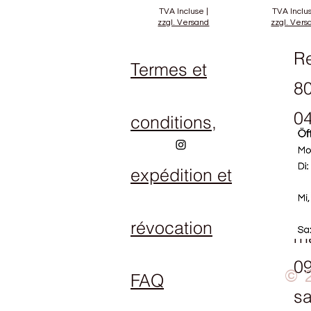
TVA Incluse
|
TVA Inclu
zzgl. Versand
zzgl. Vers
R
Termes et
80
04
conditions,
expédition et
Ho
Lu
révocation
ma
09
© 
FAQ
s