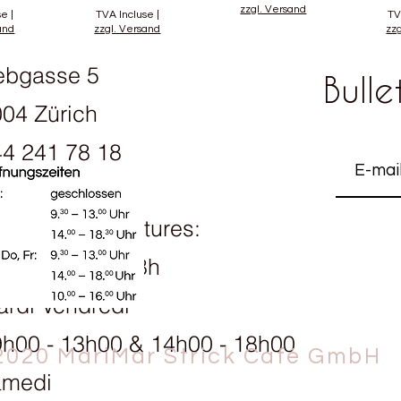
zzgl. Versand
se
|
TVA Incluse
|
TV
and
zzgl. Versand
zz
ebgasse 5
Bulle
04 Zürich
4 241 78 18
raires d'ouvertures:
ndi 13h30 - 18h
rdi Vendredi
h00 - 13h00 & 14h00 - 18h00
2020 MariMar Strick Café GmbH
amedi