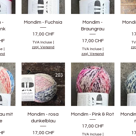
 -
Mondim - Fuchsia
Mondim -
Mondi
ink
Braungrau
Prix
Pr
17,00 CHF
1
Prix
HF
17,00 CHF
TVA Incluse
|
TV
zzgl. Versand
zz
se
|
TVA Incluse
|
and
zzgl. Versand
au mit
Mondim - rosa
Mondim - Pink & Rot
Mondim
e
dunkelblau
Prix
17,00 CHF
Prix
Pr
HF
17,00 CHF
1
TVA Incluse
|