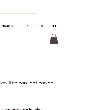
Neue Seite
Neue Seite
More
es. Il ne contient pas de
industrie de la laine