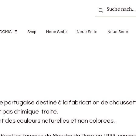
DOMICILE
Shop
Neue Seite
Neue Seite
Neue Seite
ine portugaise destiné à la fabrication de chaussett
t pas chimique traité.
t des couleurs naturelles et non colorées.
décrit les femmes de Mondim da Beira en 1933 comme « 