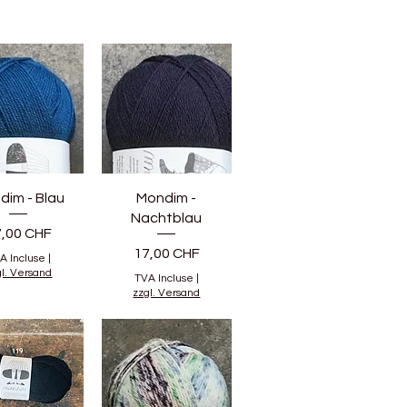
dim - Blau
Mondim -
Nachtblau
ix
7,00 CHF
Prix
17,00 CHF
A Incluse
|
gl. Versand
TVA Incluse
|
zzgl. Versand