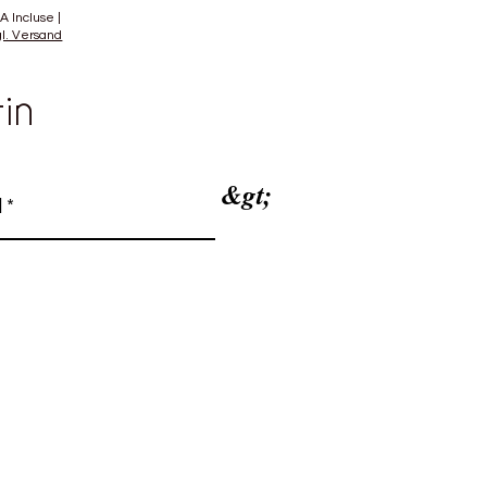
A Incluse
|
gl. Versand
tin
&gt;