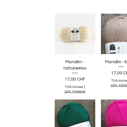
Mondim -
Mondim - 
naturweiss
Prix
17,00 C
Prix
17,00 CHF
TVA Inclu
zzgl. Vers
TVA Incluse
|
zzgl. Versand