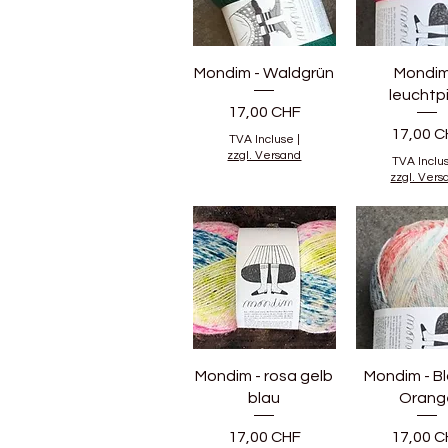
Mondim - Waldgrün
Mondim
leuchtp
Prix
17,00 CHF
Prix
17,00 C
TVA Incluse
|
zzgl. Versand
TVA Inclu
zzgl. Vers
Mondim - rosa gelb
Mondim - Bl
blau
Orang
Prix
Prix
17,00 CHF
17,00 C