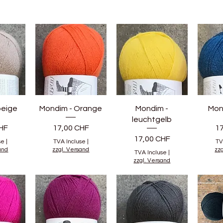
beige
Mondim - Orange
Mondim -
Mon
leuchtgelb
Prix
Pr
HF
17,00 CHF
1
Prix
17,00 CHF
se
|
TVA Incluse
|
TV
and
zzgl. Versand
zz
TVA Incluse
|
zzgl. Versand