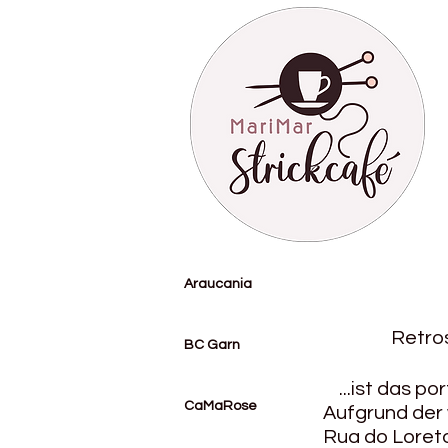
Araucania
Retrosai
BC Garn
...ist das po
CaMaRose
Aufgrund der
Rua do Loreto