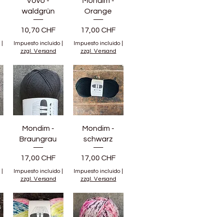
Vovo -
Mondim -
waldgrün
Orange
Precio
Precio
10,70 CHF
17,00 CHF
|
Impuesto incluido
|
Impuesto incluido
|
zzgl. Versand
zzgl. Versand
Mondim -
Mondim -
Braungrau
schwarz
Precio
Precio
17,00 CHF
17,00 CHF
|
Impuesto incluido
|
Impuesto incluido
|
zzgl. Versand
zzgl. Versand