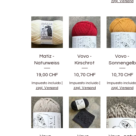
zzgl. Versand
Matiz -
Vovo -
Vovo -
Naturweiss
Kirschrot
Sonnengelb
Precio
Precio
Precio
19,00 CHF
10,70 CHF
10,70 CHF
Impuesto incluido
|
Impuesto incluido
|
Impuesto incluido
zzgl. Versand
zzgl. Versand
zzgl. Versand