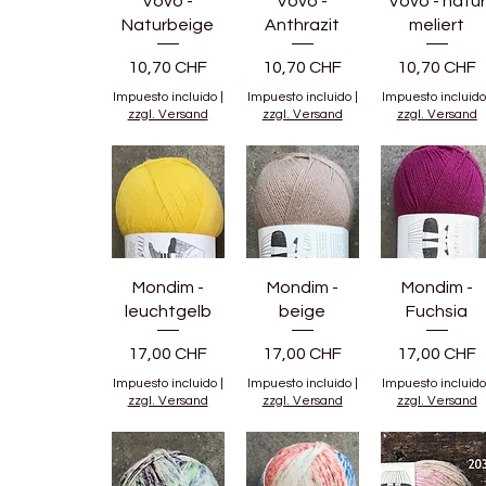
Vovo -
Vovo -
Vovo - natur
Naturbeige
Anthrazit
meliert
Precio
Precio
Precio
10,70 CHF
10,70 CHF
10,70 CHF
Impuesto incluido
|
Impuesto incluido
|
Impuesto incluido
zzgl. Versand
zzgl. Versand
zzgl. Versand
Mondim -
Mondim -
Mondim -
leuchtgelb
beige
Fuchsia
Precio
Precio
Precio
17,00 CHF
17,00 CHF
17,00 CHF
Impuesto incluido
|
Impuesto incluido
|
Impuesto incluido
zzgl. Versand
zzgl. Versand
zzgl. Versand