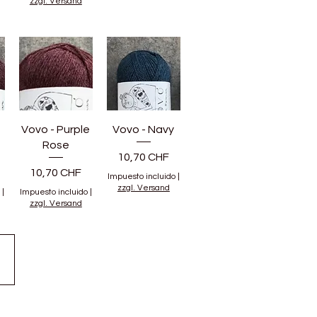
zzgl. Versand
Vovo - Purple
Vovo - Navy
Rose
Precio
10,70 CHF
Precio
10,70 CHF
Impuesto incluido
|
zzgl. Versand
|
Impuesto incluido
|
zzgl. Versand