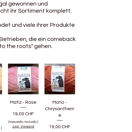
tugal gewonnen und
ht ihr Sortiment komplett.
det und viele ihrer Produkte
Betrieben, die ein comeback
to the roots" gehen.
Matiz - Rose
Matiz -
Chrysanthem
Precio
19,00 CHF
e
Impuesto incluido
|
Precio
19,00 CHF
zzgl. Versand
|