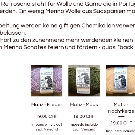
Retrosaria steht für Wolle und Garne die in Por
erden. Ein wenig Merino Wolle aus Südspanien mac
beitung werden keine giftigen Chemikalien verwen
belassen.
ehört zu den zunehmend mehr werdenden kleinen 
n Merino Schafes feiern und fördern - quasi "back 
Matiz - Flieder
Matiz - Moos
Matiz -
Nachtkerze
Precio
Precio
19,00 CHF
19,00 CHF
Precio
19,00 CHF
Impuesto incluido
|
Impuesto incluido
|
zzgl. Versand
zzgl. Versand
Impuesto incluido