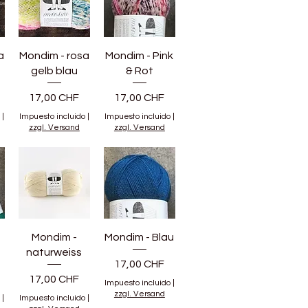
a
Mondim - rosa
Mondim - Pink
gelb blau
& Rot
Precio
Precio
17,00 CHF
17,00 CHF
|
Impuesto incluido
|
Impuesto incluido
|
zzgl. Versand
zzgl. Versand
Mondim -
Mondim - Blau
naturweiss
Precio
17,00 CHF
Precio
17,00 CHF
Impuesto incluido
|
zzgl. Versand
|
Impuesto incluido
|