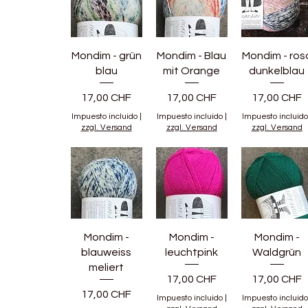
Mondim - grün
Mondim - Blau
Mondim - ros
blau
mit Orange
dunkelblau
Precio
Precio
Precio
17,00 CHF
17,00 CHF
17,00 CHF
Impuesto incluido
|
Impuesto incluido
|
Impuesto incluido
zzgl. Versand
zzgl. Versand
zzgl. Versand
Mondim -
Mondim -
Mondim -
blauweiss
leuchtpink
Waldgrün
meliert
Precio
Precio
17,00 CHF
17,00 CHF
Precio
17,00 CHF
Impuesto incluido
|
Impuesto incluido