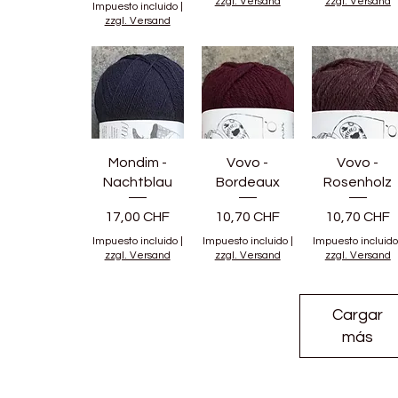
zzgl. Versand
zzgl. Versand
Impuesto incluido
|
zzgl. Versand
Mondim -
Vovo -
Vovo -
Nachtblau
Bordeaux
Rosenholz
Precio
Precio
Precio
17,00 CHF
10,70 CHF
10,70 CHF
Impuesto incluido
|
Impuesto incluido
|
Impuesto incluido
zzgl. Versand
zzgl. Versand
zzgl. Versand
Cargar
más