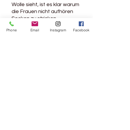
Wolle sieht, ist es klar warum
die Frauen nicht aufhören
Socken zu stricken....
Phone
Email
Instagram
Facebook
Bunte Farbtöne werden
maschinell, aber auf sehr
handwerkliche Weise
hergestellt.
Dies führt zu Abweichungen
zwischen den Chargen.
Produktdetails
100% Wolle aus Portugal
Lauflänge: 385m / 100g
Nadelstärke 2 - 4mm
Maschenprobe: 24 - 32M / 30 - 48R
auf 10 cm