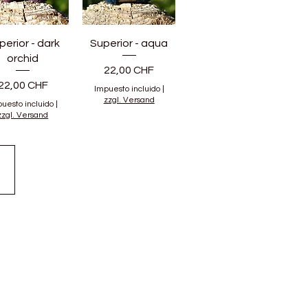
perior - dark
Superior - aqua
orchid
Precio
22,00 CHF
Precio
22,00 CHF
Impuesto incluido
|
zzgl. Versand
uesto incluido
|
zzgl. Versand