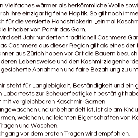
in Vielfaches wärmer als herkömmliche Wolle sowie
ch ihre einzigartig feine Haptik. So gilt noch imme
ch für die versierte Handstrickerin: „einmal Kasch
ie Inhaber von Pamir das Garn.
 wird seit Jahrhunderten traditionell Cashmere Gar
Das Cashmere aus dieser Region gilt als eines der 
nner aus Zürich haben vor Ort die Bauern besuch
on deren Lebensweise und den Kashmirziegenherde
 gesicherte Abnahmen und faire Bezahlung zu unt
 steht für Langlebigkeit, Beständigkeit und ein ge
Labortests zur Scheuerfestigkeit bestätigt habe
 mit vergleichbaren Kaschmir-Garnen.
ungewaschen und unbehandelt ist, ist sie am Knäue
armen, weichen und leichten Eigenschaften von K
 Tragen und Waschen.
hgang vor dem ersten Tragen wird empfohlen.