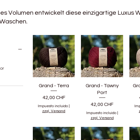
ges Volumen entwickelt diese einzigartige Luxus Wo
 Waschen.
or
d
Grand - Terra
Grand - Tawny
Gra
Port
Precio
42,00 CHF
Precio
42,00 CHF
Impuesto incluido
|
Imp
zzgl. Versand
Impuesto incluido
|
zzgl. Versand