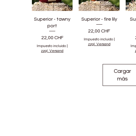
Superior - tawny
Superior - fire lily
Su
port
Precio
22,00 CHF
Precio
22,00 CHF
Impuesto incluido
|
zzgl. Versand
Impuesto incluido
|
Imp
zzgl. Versand
Cargar
más