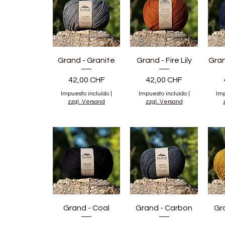
Grand - Granite
Grand - Fire Lily
Gra
Precio
Precio
42,00 CHF
42,00 CHF
Impuesto incluido
|
Impuesto incluido
|
Imp
zzgl. Versand
zzgl. Versand
Grand - Coal
Grand - Carbon
Gr