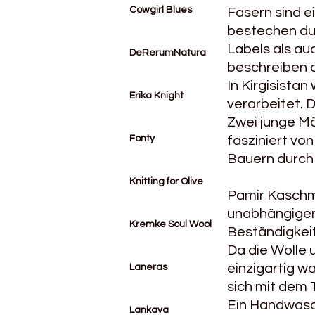
Cowgirl Blues
Fasern sind e
bestechen dur
Labels als au
DeRerumNatura
beschreiben d
In Kirgisistan
Erika Knight
verarbeitet. 
Zwei junge Mä
Fonty
fasziniert v
Bauern durch
Knitting for Olive
Pamir Kaschmir
unabhängigen 
Kremke Soul Wool
Beständigkeit
Da die Wolle 
einzigartig w
Laneras
sich mit dem
Ein Handwasc
Lankava