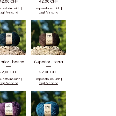
Precio
Precio
42,00 CHF
42,00 CHF
uesto incluido
|
Impuesto incluido
|
zzgl. Versand
zzgl. Versand
erior - bosco
Superior - terra
Precio
Precio
22,00 CHF
22,00 CHF
uesto incluido
|
Impuesto incluido
|
zzgl. Versand
zzgl. Versand