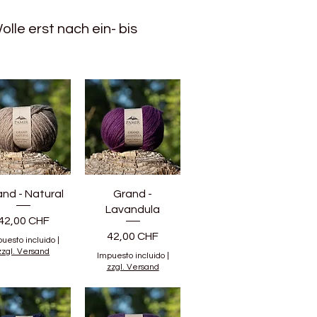
lle erst nach ein- bis
nd - Natural
Grand -
Lavandula
Precio
42,00 CHF
Precio
42,00 CHF
uesto incluido
|
zzgl. Versand
Impuesto incluido
|
zzgl. Versand