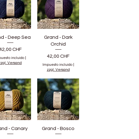
nd - Deep Sea
Grand - Dark
Orchid
Precio
42,00 CHF
Precio
42,00 CHF
uesto incluido
|
zzgl. Versand
Impuesto incluido
|
zzgl. Versand
and - Canary
Grand - Bosco