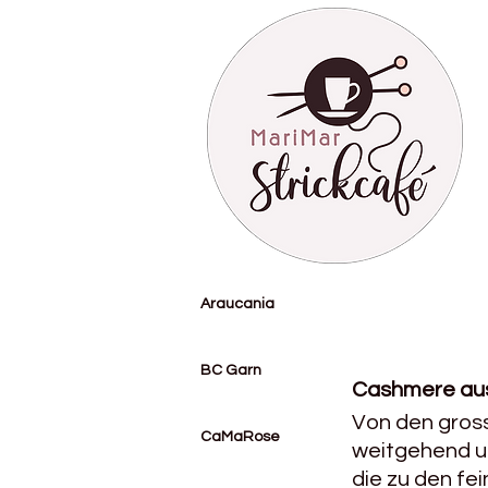
Araucania
BC Garn
Cashmere aus
Von den gros
CaMaRose
weitgehend un
die zu den fe