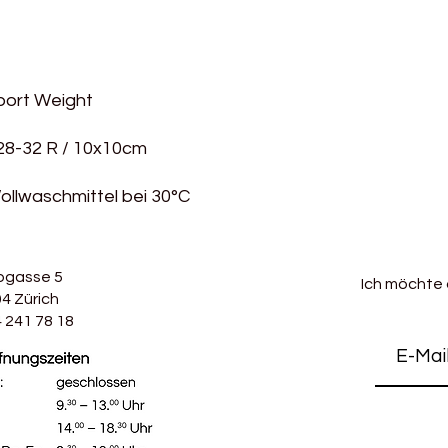
port Weight
28-32 R / 10x10cm
llwaschmittel bei 30°C
bgasse 5
Ich möchte
4 Zürich
 241 78 18